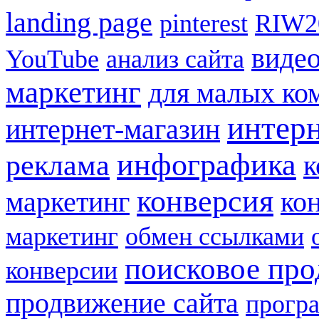
landing page
pinterest
RIW2
виде
YouTube
анализ сайта
маркетинг
для малых ко
интер
интернет-магазин
инфографика
реклама
к
конверсия
маркетинг
ко
маркетинг
обмен ссылками
поисковое пр
конверсии
продвижение сайта
прогр